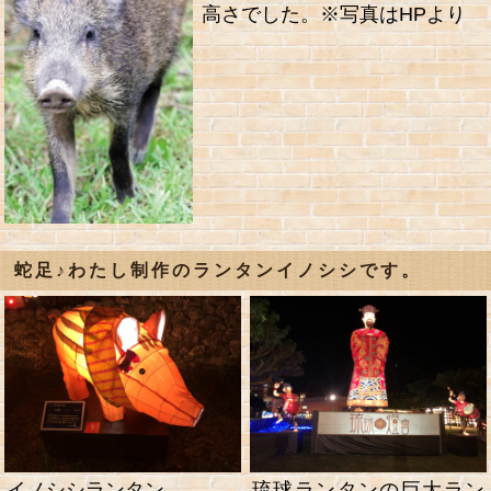
高さでした。※写真はHPより
蛇足♪わたし制作のランタンイノシシです。
イノシシランタン
琉球ランタンの巨大ラン