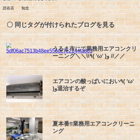
読谷店 知念
同じタグが付けられたブログを見る
うるま市にて業務用エアコンクリ
ーニング＼＼\\٩( 'ω' )و //／／
エアコンの酸っぱいにおい٩( 'ω'
)و退治するぞ
夏本番‼️業務用エアコンクリーニ
ング