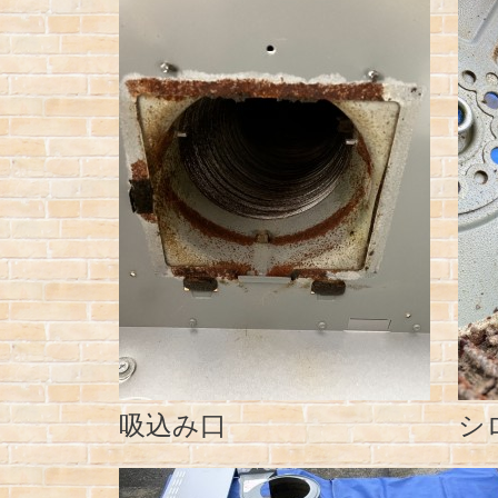
吸込み口
シ