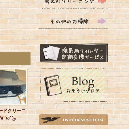
ードクリーニ
ング٩( 'ω' )و