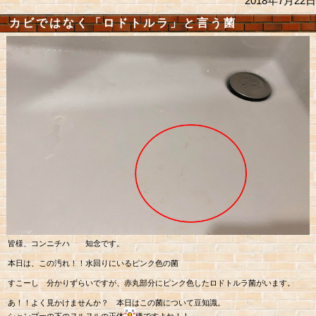
2018年7月22日
カビではなく「ロドトルラ」と言う菌
皆様、コンニチハ 知念です。
本日は、この汚れ！！水回りにいるピンク色の菌
すこーし 分かりずらいですが、赤丸部分にピンク色したロドトルラ菌がいます。
あ！！よく見かけませんか？ 本日はこの菌について豆知識。
シャンプーの下のヌルヌルの正体
嫌ですよね！！