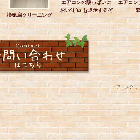
エアコンの酸っぱいに
エアコン
おい٩( 'ω' )و退治するぞ
換気扇クリーニング
エアコンクリ