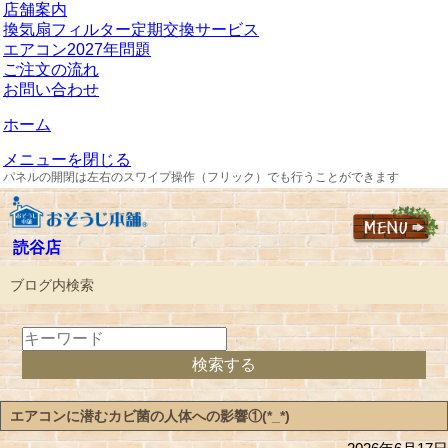
店舗案内
換気扇フィルター定期交換サービス
エアコン2027年問題
ご注文の流れ
お問い合わせ
ホーム
メニューを閉じる
パネルの開閉は左右のスワイプ操作（フリック）でも行うことができます
読谷店
ブログ内検索
エアコンに潜むカビ菌の人体への影響①(*_*)