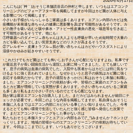
2026年6月17日
こんにちは( ´艸｀)おそうじ本舗読谷店の仲村と申します。いつもはエアコンク
リーニングのビフォーアフター等を掲載してますが今回はカビ菌が人体に与え
る影響について掲載します。
小さいお子様がいらっしゃるご家庭は多くあります。エアコン内部のカビは免
疫機能が未発達な赤ちゃんの健康に悪影響を及ぼす可能性があるそうです。カ
ビの胞子を吸い込むと咳や鼻水・アトピー性皮膚炎の悪化・喘息等を引き起こ
す可能性があるそうです。他にも↓
①呼吸器へのダメージ→赤ちゃんは大人よりも呼吸が早いため短時間で大量の
カビを吸い込んでしまい気管支炎などのリスクが高まるそうです。
②アレルギー・皮膚トラブル→肌が薄い赤ちゃんはカビやハウスダストにより
湿疹やかゆみが起きやすいそうです。
↑これだけでもカビ菌はとても怖いしお子さんが心配になりますよね。私事です
が最近息子が長い闘病生活から退院しお家に帰ってきました。とても嬉しいで
す。息子の病気は血液の病気でした。入院中も医者からはカビには特に気をつ
けるように強く言われていました。なぜかというと息子の病気はカビ菌に強く
反応する病気だからです。息子の退院をきっかけに私はおそうじ本舗に転職し
ました。エアコンクリーニングの依頼が多い中、皆様のご家庭のエアコンをみ
るとカビ菌が増殖している実態が多くあります。小さい赤ちゃんがいるご家庭
も多くあり私もまだ小さい子がいるのでとても心配になります。
我が家は最近エアコンを2台購入しました。まだカビはみられませんが細目にチ
ェックが必要です。今回このような内容を掲載してますが、私自身もおそうじ
本舗に入るまではエアコン内部にカビがいる事じたい知りませんでした。今考
えるととても怖い環境で生活していたんだと強く感じ皆様へ発信した次第で
す。まだエアコンクリーニングをした事がない方は
私たちおそうじ本舗スタッフとエアコン内部をみて(*_*)みませんか？ホントび
っくりしますよ。地域の皆様からのエアコンクリーニングの依頼お待ちしてい
ます。今回はここまでにします。いつもありがとうございます。