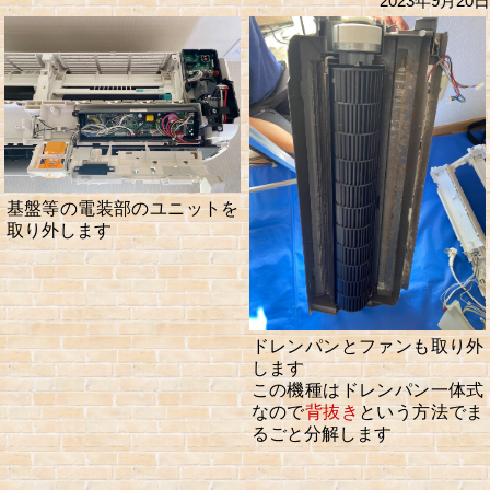
2023年9月20日
基盤等の電装部のユニットを
取り外します
ドレンパンとファンも取り外
します
この機種はドレンパン一体式
なので
背抜き
という方法でま
るごと分解します